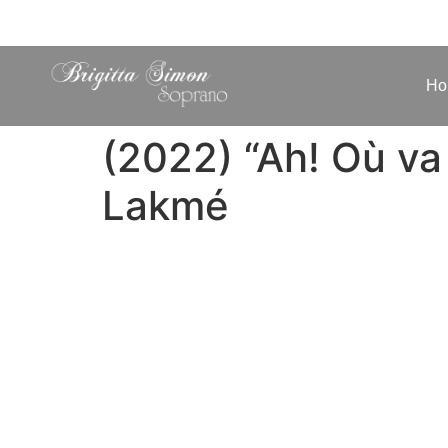
Ho
(2022) “Ah! Où va 
Lakmé