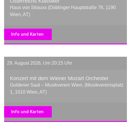
Österreichs Klassiker
Haus von Strauss (Döblinger Hauptstraße 76, 1190
Wien, AT)
Info und Karten
29. August 2026, Um 20:15 Uhr
Konzert mit dem Wiener Mozart Orchester
Goldener Saal – Musikverein Wien, (Musikvereinsplatz
1, 1010 Wien, AT)
Info und Karten